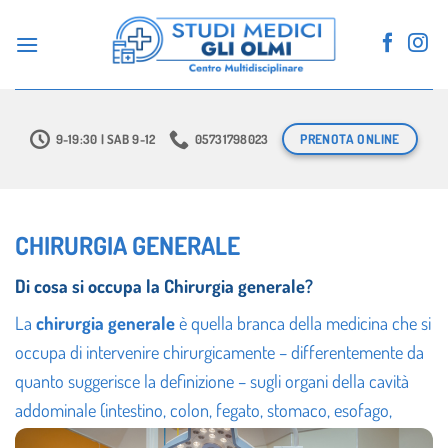
Salta
ai
contenuti
PRENOTA ONLINE
9-19:30 | SAB 9-12
05731798023
CHIRURGIA GENERALE
Di cosa si occupa la Chirurgia generale?
La
chirurgia generale
è quella branca della medicina che si
occupa di intervenire chirurgicamente – differentemente da
quanto suggerisce la definizione – sugli organi della cavità
addominale (intestino, colon, fegato, stomaco, esofago,
pancreas, cistifellea, fegato, dotti biliari), mammella e tiroide.