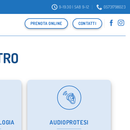
9-19:30 | SAB 9-12
05731798023
PRENOTA ONLINE
CONTATTI
TRO
LOGIA
AUDIOPROTESI