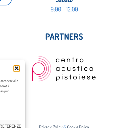
9:00 – 12:00
PARTNERS
o accedere alle
 come il
enso può
PREFERENZE
Privacy Policy
&
Cookie Policy