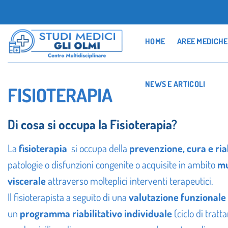
Salta
ai
contenuti
HOME
AREE MEDICHE
NEWS E ARTICOLI
FISIOTERAPIA
Di cosa si occupa la Fisioterapia?
La
fisioterapia
si occupa della
prevenzione
, cura e ri
patologie
o disfunzioni congenite o acquisite in ambito
mu
viscerale
attraverso molteplici interventi terapeutici.
Il fisioterapista a seguito di una
valutazione funzionale
un
programma riabilitativo individuale
(ciclo di tratt