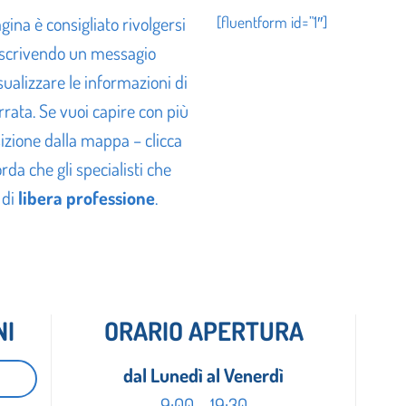
ina è consigliato rivolgersi
[fluentform id=”1″]
 scrivendo un messagio
sualizzare le informazioni di
rrata. Se vuoi capire con più
izione dalla mappa – clicca
orda che gli specialisti che
 di
libera professione
.
NI
ORARIO APERTURA
dal Lunedì al Venerdì
9:00 – 19:30