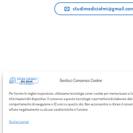
studimediciolmi@gmail.co
Gestisci Consenso Cookie
Per fornire le migliori esperienze, utilizziamo tecnologie come i cookie per memorizzare e/
informazioni del dispositivo. Il consenso a queste tecnologie ci permetterà di elaborare dati
comportamento di navigazione o ID unici su questo sito. Non acconsentire o ritirare il cons
influire negativamente su alcune caratteristiche e funzioni.
Gestisci servizi