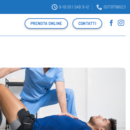
9-19:30 | SAB 9-12
05731798023
PRENOTA ONLINE
CONTATTI