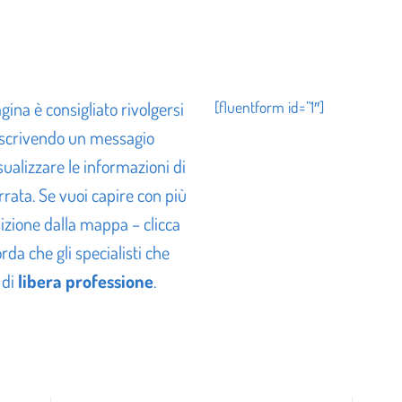
ina è consigliato rivolgersi
[fluentform id=”1″]
 scrivendo un messagio
sualizzare le informazioni di
rrata. Se vuoi capire con più
izione dalla mappa – clicca
orda che gli specialisti che
 di
libera professione
.