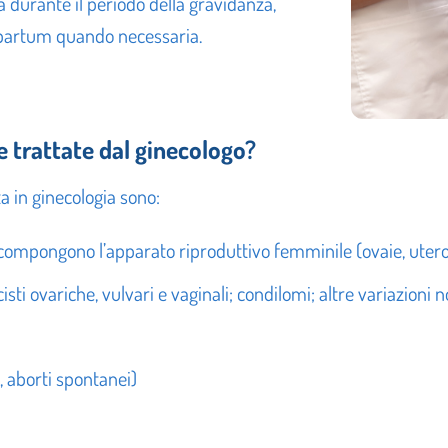
a durante il periodo della gravidanza,
st partum quando necessaria.
 trattate dal ginecologo?
a in ginecologia sono:
e compongono l’apparato riproduttivo femminile (ovaie, utero,
isti ovariche, vulvari e vaginali; condilomi; altre variazioni
 aborti spontanei)