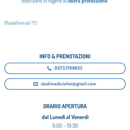
esercitano in regime di
libera professione
.
[fluentform id=”1″]
INFO & PRENOTAZIONI
0573.1798023
studimediciolmi@gmail.com
ORARIO APERTURA
dal Lunedì al Venerdì
9:00 – 19:30