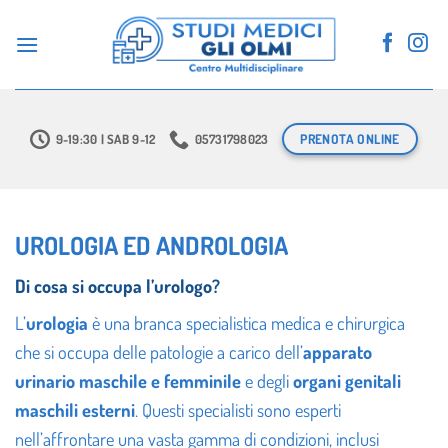
Salta
ai
contenuti
PRENOTA ONLINE
9-19:30 | SAB 9-12
05731798023
UROLOGIA ED ANDROLOGIA
Di cosa si occupa l’urologo?
L’
urologia
è una branca specialistica medica e chirurgica
che si occupa delle patologie a carico dell’
apparato
urinario maschile e femminile
e degli
organi genitali
maschili esterni
. Questi specialisti sono esperti
nell’affrontare una vasta gamma di condizioni, inclusi