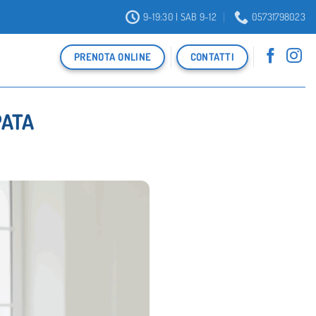
9-19:30 | SAB 9-12
05731798023
PRENOTA ONLINE
CONTATTI
PATA