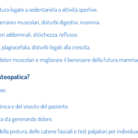
stura legate a sedentarietà o attività sportive.
tensioni muscolari, disturbi digestivi, insonnia.
ori addominali, stitichezza, reflusso.
 plagiocefalia, disturbi legati alla crescita.
e dolori muscolari e migliorare il benessere della futura mamma
steopatica?
asi:
linica e del vissuto del paziente.
ura sta generando dolore.
ella postura, delle catene fasciali e test palpatori per individua