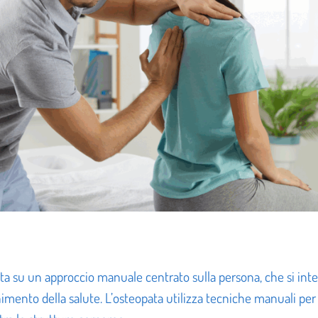
ata su un approccio manuale centrato sulla persona, che si inte
imento della salute. L’osteopata utilizza tecniche manuali per 