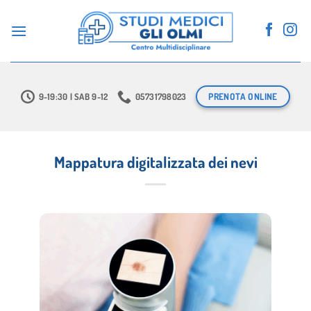
Salta
ai
contenuti
PRENOTA ONLINE
9-19:30 | SAB 9-12
05731798023
Mappatura digitalizzata dei nevi